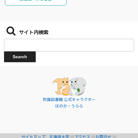
サイト内検索
附属図書館 公式キャラクター
ほのか・うらら
サイトマップ
北海道大学
アクセス
お問合せ
open_in_new
open_in_new
open_in_new