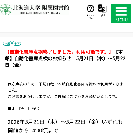
コ
ン
テ
よくある
English
ご質問
ン
ツ
へ
ス
本館
全学
キ
【自動化書庫点検終了しました。利用可能です。】
【本
ッ
館】自動化書庫点検のお知らせ 5月21日（木）～5月22
プ
日（金）
保守点検のため、下記日程で本館自動化書庫内資料の利用ができま
せん。
ご迷惑をおかけしますが、ご理解とご協力をお願いいたします。
■ 利用停止日程 ：
2026年5月21日（木）～5月22日（金）いずれも
開館から14:00頃まで