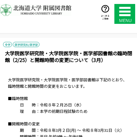
コ
ン
テ
よくある
ご質問
ン
ツ
へ
ス
全学
医学研究科/医学部
キ
大学院医学研究院・大学院医学院・医学部図書館の臨時閉
ッ
館（2/25）と開館時間の変更について（3月）
プ
大学院医学研究院・大学院医学院・医学部図書館は下記のとおり、
臨時閉館と開館時間の変更をおこないます。
■臨時閉館
日 時：令和８年２月25日（水）
理 由：本学の前期日程試験のため
■開館時間の変更
期 間：令和８年3月２日(月) ～ 令和８年3月31日（火）
開館時間：平日 午前9時 ～ 午後5時