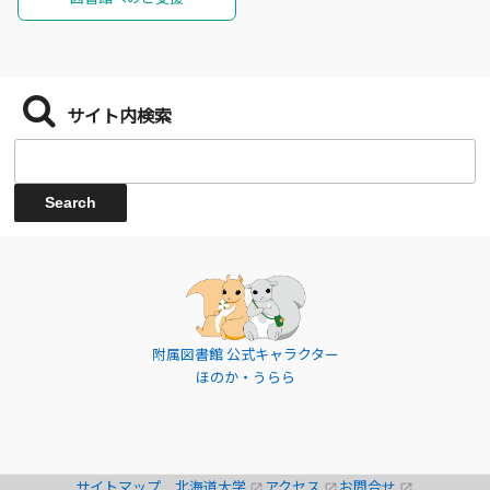
サイト内検索
附属図書館 公式キャラクター
ほのか・うらら
サイトマップ
北海道大学
アクセス
お問合せ
open_in_new
open_in_new
open_in_new