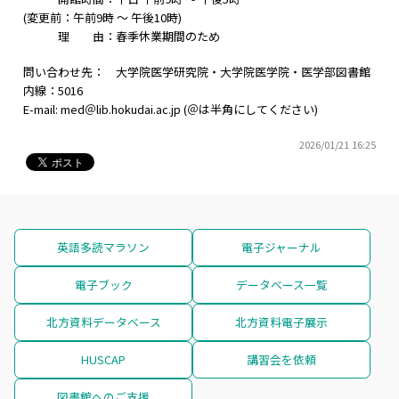
(変更前：午前9時 ～ 午後10時)
理 由：春季休業期間のため
問い合わせ先： 大学院医学研究院・大学院医学院・医学部図書館
内線：5016
E-mail: med＠lib.hokudai.ac.jp (＠は半角にしてください)
2026/01/21 16:25
英語多読マラソン
電子ジャーナル
電子ブック
データベース一覧
北方資料データベース
北方資料電子展示
HUSCAP
講習会を依頼
図書館へのご支援