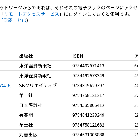
ネットワークからであれば、それぞれの電子ブックのページにアクセ
「
リモートアクセスサービス
」にログインしておくと便利です。
「学認」とは
）
出版社
ISBN
東洋経済新報社
9784492971413
6
東洋経済新報社
9784492973349
4
7年度
SBクリエイティブ
9784815629397
4
羊土社
9784758121217
3
日本評論社
9784535806412
3
有斐閣
9784641233249
2
羊土社
9784758121682
2
丸善出版
9784621306888
2