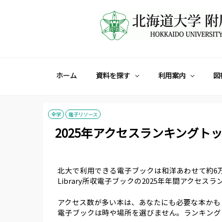
コ
ン
テ
ン
ツ
へ
ス
ホーム
資料を探す
利用案内
図
キ
ッ
プ
全学
電子リソース
2025年アクセスランキングト
北大で利用できる電子ブックは和洋あわせて約6万点あ
Library所収電子ブックの2025年年間アクセス
アクセス数が多い本は、あなたにも必要な本かも
電子ブックは時や場所を選びません。ランキング