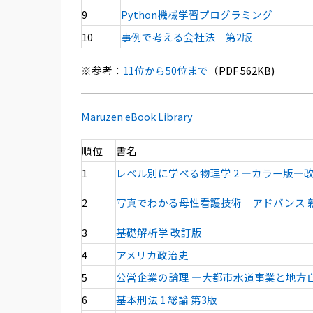
9
Python機械学習プログラミング
10
事例で考える会社法 第2版
※参考：
11位から50位まで
（PDF 562KB)
Maruzen eBook Library
順位
書名
1
レベル別に学べる物理学 2 ―カラー版―
2
写真でわかる母性看護技術 アドバンス 
3
基礎解析学 改訂版
4
アメリカ政治史
5
公営企業の論理 ―大都市水道事業と地方
6
基本刑法 1 総論 第3版