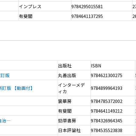
インプレス
9784295015581
2
有斐閣
9784641137295
2
出版社
ISBN
改訂版
丸善出版
9784621300275
インターメデ
新訂版 【動画付】
9784899964193
ィカ
裳華房
9784785372002
有斐閣
9784641149212
自治―
勁草書房
9784326964345
日本評論社
9784535523838