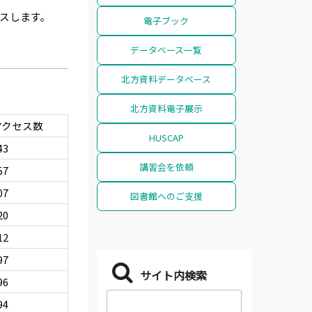
スします。
電子ブック
データベース一覧
北方資料データベース
北方資料電子展示
アクセス数
HUSCAP
43
講習会を依頼
57
07
図書館へのご支援
20
12
97
サイト内検索
96
94