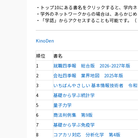
・トップ10にある書名をクリックすると、学内
・学外のネットワークからの場合は、あらかじめ
・「学認」からアクセスすることも可能です。（
KinoDen
順位
書名
1
就職四季報 総合版 2026-2027年版
2
会社四季報 業界地図 2025年版
3
いちばんやさしい 基本情報技術者 令和
4
基礎から学ぶ統計学
5
量子力学
6
商法判例集 第9版
7
基礎から学ぶ免疫学
8
コアカリ対応 分析化学 第4版