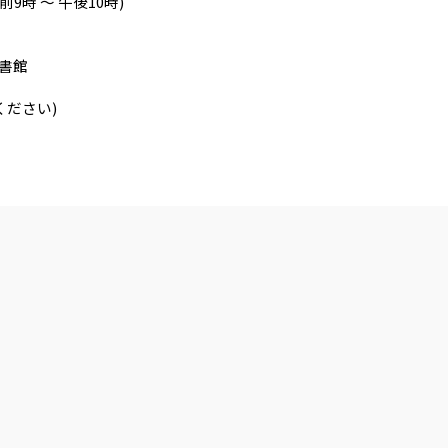
9時 ～ 午後10時)
書館
してください)