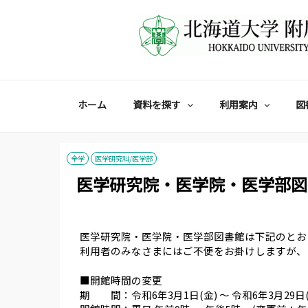
コ
ン
テ
ン
ツ
へ
ス
ホーム
資料を探す
利用案内
図
キ
ッ
プ
全学
医学研究科/医学部
医学研究院・医学院・医学部図書館の
医学研究院・医学院・医学部図書館は下記のとお
利用者のみなさまにはご不便をお掛けしますが、
■開館時間の変更
期 間：令和6年3月1日(金) ～ 令和6年3月29日(