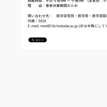
開館時間：平日 午前9時 ～ 午後5時 (変更前：午前
理 由：春季休業期間のため
問い合わせ先： 医学研究院・医学院・医学部図
内線：5016
E-mail: med＠lib.hokudai.ac.jp (＠は半角に