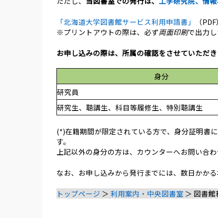
ただし、
当図書室での発行は、
工学研究院、情報
「北海道大学図書館サービス利用申請書」
（PD
※プリントアウトの際は、必ず
両面印刷
で出力し
お申し込みの際は、所属の確認をさせていただき
身分
研究員
研究生、聴講生、科目等履修生、特別聴講生
(*)在籍期間が限定されている方で、身分証明
す。
上記以外の身分の方は、カウンターへお問い合わ
なお、お申し込みから発行までには、数日かかる
トップページ
＞
利用案内・中央図書室
＞ 図書館