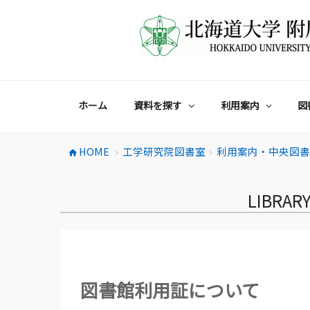
コ
ン
テ
ン
ツ
へ
ス
ホーム
資料を探す
利用案内
図
キ
ッ
プ
HOME
工学研究院図書室
利用案内・中央図
home
chevron_right
chevron_right
LIBRARY
図書館利用証について