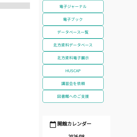
電子ジャーナル
電子ブック
データベース一覧
北方資料データベース
北方資料電子展示
HUSCAP
講習会を依頼
図書館へのご支援
開館カレンダー
calendar_today
2026/08