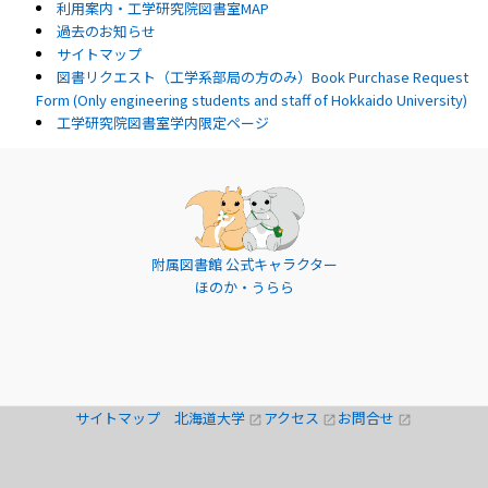
利用案内・工学研究院図書室MAP
過去のお知らせ
サイトマップ
図書リクエスト（工学系部局の方のみ）Book Purchase Request
Form (Only engineering students and staff of Hokkaido University)
工学研究院図書室学内限定ページ
附属図書館 公式キャラクター
ほのか・うらら
サイトマップ
北海道大学
アクセス
お問合せ
open_in_new
open_in_new
open_in_new