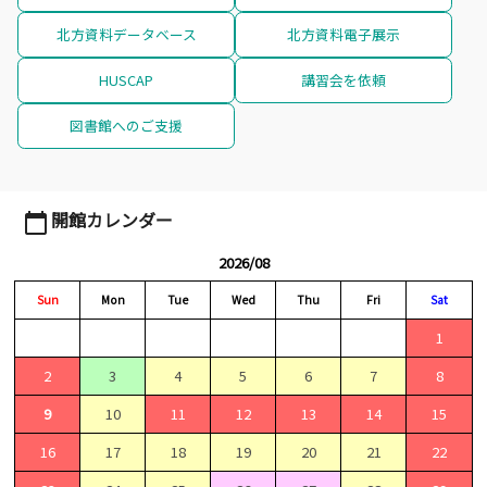
北方資料データベース
北方資料電子展示
HUSCAP
講習会を依頼
図書館へのご支援
開館カレンダー
calendar_today
2026/08
Sun
Mon
Tue
Wed
Thu
Fri
Sat
1
2
3
4
5
6
7
8
9
10
11
12
13
14
15
16
17
18
19
20
21
22