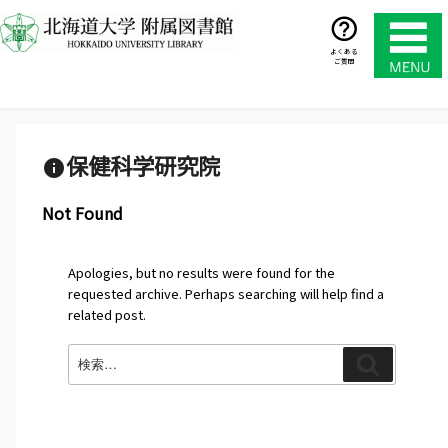
コ
ン
テ
よくある
ご質問
ン
ツ
へ
ス
キ
保健科学研究院
ッ
プ
Not Found
Apologies, but no results were found for the
requested archive. Perhaps searching will help find a
related post.
検
検
索:
索