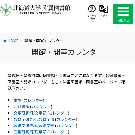
コ
ン
テ
よくある
English
ご質問
ン
ツ
へ
HOME
開館・開室カレンダー
ス
home
chevron_right
キ
開館・開室カレンダー
ッ
プ
開館日・開館時間は図書館・図書室ごとに異なります。各図書館・
図書室の開館カレンダーもしくは各図書館・図書室のページでご確
認下さい。
本館
(
カレンダー
)
北図書館
(
カレンダー
)
文学研究科/文学部
(
カレンダー
)
教育学研究科/教育学部
(
カレンダー
)
経済学研究科/経済学部
(
カレンダー
)
理学研究科/理学部
(
カレンダー
)