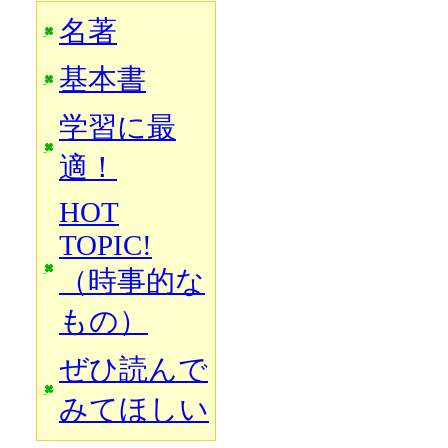
名著
基本書
学習に最
適！
HOT
TOPIC!
（時事的な
もの）
ぜひ読んで
みてほしい