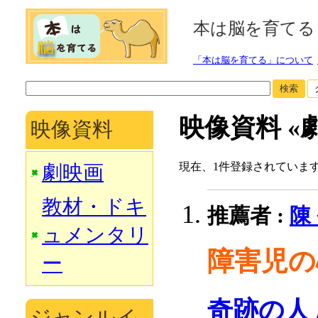
本は脳を育てる
「本は脳を育てる」について
検索
映像資料 «
映像資料
現在、1件登録されていま
劇映画
教材・ドキ
推薦者 :
陳
ュメンタリ
障害児の
ー
奇跡の人 
ジャンルイ