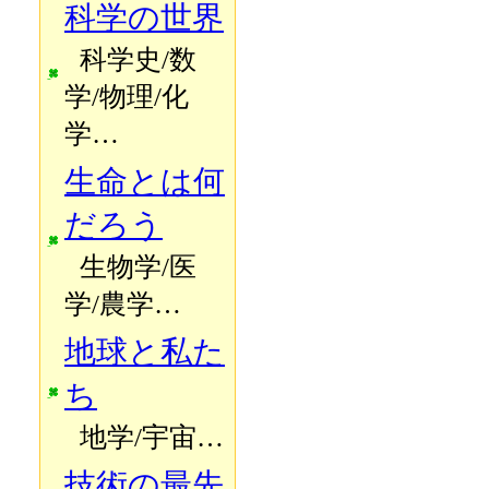
科学の世界
科学史/数
学/物理/化
学…
生命とは何
だろう
生物学/医
学/農学…
地球と私た
ち
地学/宇宙…
技術の最先