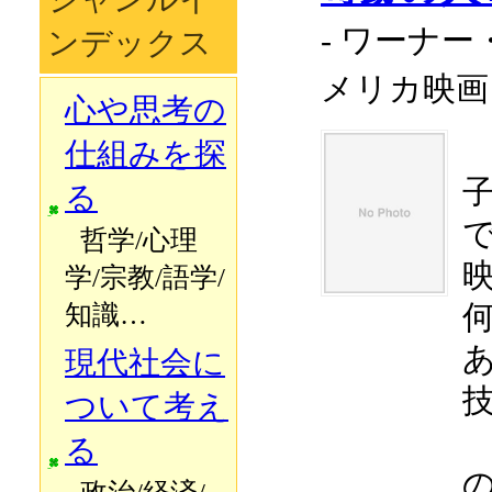
- ワーナー
ンデックス
メリカ映
心や思考の
仕組みを探
る
哲学/心理
学/宗教/語学/
知識…
現代社会に
ついて考え
る