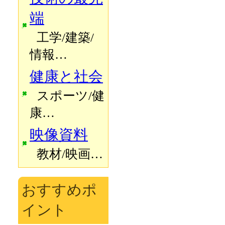
端
工学/建築/
情報…
健康と社会
スポーツ/健
康…
映像資料
教材/映画…
おすすめポ
イント