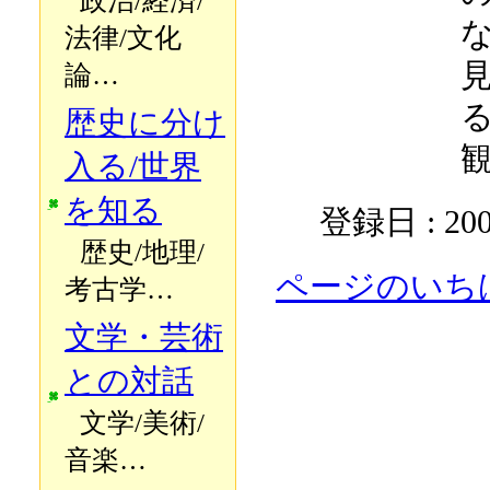
政治/経済/
法律/文化
論…
歴史に分け
入る/世界
を知る
登録日 : 200
歴史/地理/
ページのいち
考古学…
文学・芸術
との対話
文学/美術/
音楽…