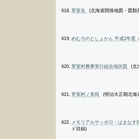
芽室岳
(北海道関係地図・図類
めむろのとしょかん 平成2年度 
芽室村農事実行組合地区図
(北
芽室村ノ美田
(明治大正期北海
メモリアルサッポロ：はまなす国
ド目録)