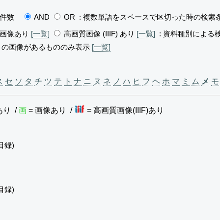
示件数
AND
OR
: 複数単語をスペースで区切った時の検索
画像あり
[一覧]
高画質画像 (IIIF) あり
[一覧]
: 資料種別による
）の画像があるもののみ表示
[一覧]
ス
セ
ソ
タ
チ
ツ
テ
ト
ナ
ニ
ヌ
ネ
ノ
ハ
ヒ
フ
ヘ
ホ
マ
ミ
ム
メ
モ
あり /
画
= 画像あり /
= 高画質画像(IIIF)あり
目録)
目録)