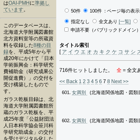
は
OAI-PMH
に
準拠し
ています
。
50件
100件
: ページ毎の表
指定なし
全文あり
[一覧]
このデータベースは、
申請不要（パブリックドメイン
北海道大学附属図書館
北方資料室等の所蔵資
料を収録した
8種の目
タイトル索引
録
を、平成5年から平
[
ア
イ
ウ
エ
オ
カ
キ
ク
ケ
コ
サ
シ
成20年にかけて「日本
学術振興会：科学研究
716件ヒットしました。
全
= 全文
費補助金（研究成果公
開促進費）」の交付を
<< Back
1
2
3
4
5
6
7
8
Next >>
受け構築したもので
す。
女満別
(北海道関係地図・図類
ガラス乾板目録は、北
海道大学附属図書館所
蔵のガラス乾板を、平
成25年度「公益財団法
女満別
(北海道関係地図・図類
人日本科学協会笹川科
学研究助成金」の交付
を受けデジタル化した