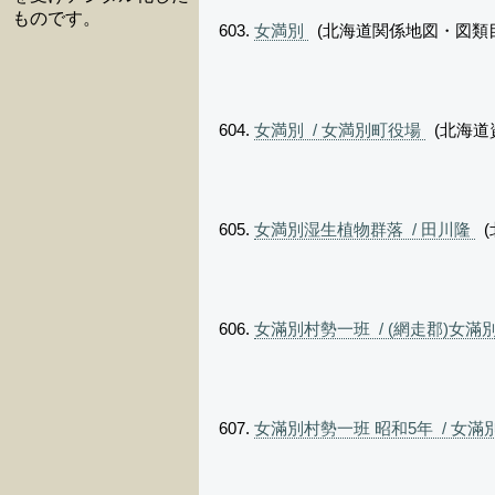
ものです。
女満別
(北海道関係地図・図類
女満別 / 女満別町役場
(北海道
女満別湿生植物群落 / 田川隆
(
女滿別村勢一班 / (網走郡)女
女滿別村勢一班 昭和5年 / 女滿