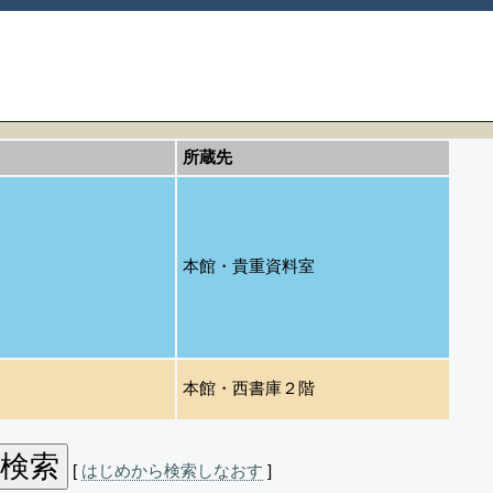
所蔵先
本館・貴重資料室
本館・西書庫２階
[
はじめから検索しなおす
]