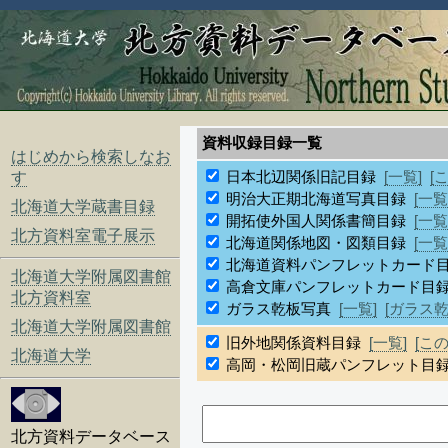
資料収録目録一覧
はじめから検索しなお
日本北辺関係旧記目録
[一覧]
[
す
明治大正期北海道写真目録
[一覧
北海道大学蔵書目録
開拓使外国人関係書簡目録
[一覧
北方資料室電子展示
北海道関係地図・図類目録
[一覧
北海道資料パンフレットカード
北海道大学附属図書館
高倉文庫パンフレットカード目
北方資料室
ガラス乾板写真
[一覧]
[ガラス
北海道大学附属図書館
旧外地関係資料目録
[一覧]
[こ
北海道大学
高岡・松岡旧蔵パンフレット目
北方資料データベース