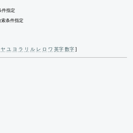
条件指定
検索条件指定
ヤ
ユ
ヨ
ラ
リ
ル
レ
ロ
ワ
英字
数字
]