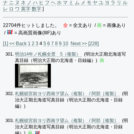
ナ
ニ
ヌ
ネ
ノ
ハ
ヒ
フ
ヘ
ホ
マ
ミ
ム
メ
モ
ヤ
ユ
ヨ
ラ
リ
ル
レ
ロ
ワ
英字
数字
]
22704件ヒットしました。
全
= 全文あり /
画
= 画像あり
/
= 高画質画像(IIIF)あり
[1]
<< Back
1
2
3
4
5
6
7
8
9
10
Next >>
[228]
明治14年ノ札幌全景 5（複製）
(明治大正期北海道写
真目録（明治大正期の北海道・目録編）)
画
札幌頓宮前ヨリ西南ヲ望ム（複製） / 阿部［複製］
(明
治大正期北海道写真目録（明治大正期の北海道・目録
編）)
札幌頓宮前ヨリ西南ヲ望ム（複製） / 阿部［複製］
(明
治大正期北海道写真目録（明治大正期の北海道・目録
編）)
画