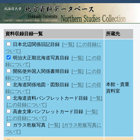
資料収録目録一覧
所蔵先
日本北辺関係旧記目録
[一覧]
[この目録に
ついて]
明治大正期北海道写真目録
[一覧]
[この目
録について]
開拓使外国人関係書簡目録
[一覧]
[この目
録について]
本館・貴重
北海道関係地図・図類目録
[一覧]
[この目
資料室
録について]
北海道資料パンフレットカード目録
[一覧]
[この目録について]
高倉文庫パンフレットカード目録
[一覧]
[この目録について]
ガラス乾板写真
[一覧]
[ガラス乾板写真に
ついて]