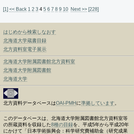
[1]
<< Back
1
2
3
4
5
6
7
8
9
10
Next >>
[228]
はじめから検索しなおす
北海道大学蔵書目録
北方資料室電子展示
北海道大学附属図書館北方資料室
北海道大学附属図書館
北海道大学
北方資料データベースは
OAI-PMH
に
準拠しています
。
このデータベースは、北海道大学附属図書館北方資料室等
の所蔵資料を収録した
8種の目録
を、平成5年から平成20年
にかけて「日本学術振興会：科学研究費補助金（研究成果