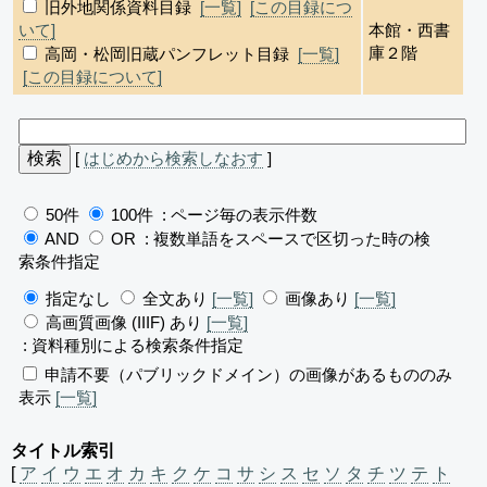
旧外地関係資料目録
[一覧]
[この目録につ
いて]
本館・西書
庫２階
高岡・松岡旧蔵パンフレット目録
[一覧]
[この目録について]
[
はじめから検索しなおす
]
50件
100件
: ページ毎の表示件数
AND
OR
: 複数単語をスペースで区切った時の検
索条件指定
指定なし
全文あり
[一覧]
画像あり
[一覧]
高画質画像 (IIIF) あり
[一覧]
: 資料種別による検索条件指定
申請不要（パブリックドメイン）の画像があるもののみ
表示
[一覧]
タイトル索引
[
ア
イ
ウ
エ
オ
カ
キ
ク
ケ
コ
サ
シ
ス
セ
ソ
タ
チ
ツ
テ
ト