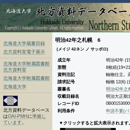
明治42年之札幌 6
北海道大学蔵書目録
(メイジ 42ネン ノ サッポロ)
北方資料室電子展示
成立年
明治42年 (1
北海道大学附属図書館
形態
8枚続(19×2
北方資料室
資料注記
軸物仕立。高精
北海道大学附属図書館
請求記号
軸物 12(6
北海道大学
叢書名
明治42年之
収載目録名
明治大正期
0B00153000
レコードID
北方資料データベース
利用条件
申請不要(パ
は
OAI-PMH
に
準拠し
ています
。
▼クリックすると拡大表示されます