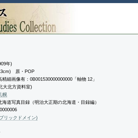
909年)
13cm) 原・POP
細画像有：0B001530000000000「軸物 12」
) (北大北方資料室)
札幌
北海道写真目録（明治大正期の北海道・目録編）
0000006
ブリックドメイン)
。