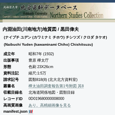
内淵油田(川南地方)地質図 / 黒田偉夫
(ナイブチ ユデン (カワミナミ チホウ) チシツズ / クロダ タケオ)
(Naibuchi Yuden (kawaminami Chiho) Chishitsuzu)
成立年
昭和7年 (1932)
出版事項
豊原 樺太庁
形態
色刷 23X26cm
資料注記
縮尺:1:5万
請求記号
図類818(8) (北大北方資料室)
叢書名
樺太油田調査報告第1号附図 其8
収載目録名
北海道関係地図・図類目録
0D019680000008000
レコードID
高画質画像
あり。高精細画像を見る
manifest.json