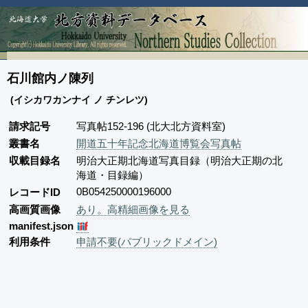
石川館内ノ陳列
(イシカワカンナイ ノ チンレツ)
請求記号
写真帖152-196 (北大北方資料室)
叢書名
開道五十年記念北海道博覧会写真帖
収載目録名
明治大正期北海道写真目録（明治大正期の北
海道・目録編）
0B054250000196000
レコードID
高画質画像
あり。高精細画像を見る
manifest.json
利用条件
申請不要(パブリックドメイン)