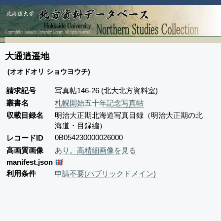
大通逍遥地
(オオドオリ ショウヨウチ)
請求記号
写真帖146-26 (北大北方資料室)
叢書名
札幌開始五十年記念写真帖
収載目録名
明治大正期北海道写真目録（明治大正期の北
海道・目録編）
0B054230000026000
レコードID
高画質画像
あり。高精細画像を見る
manifest.json
利用条件
申請不要(パブリックドメイン)