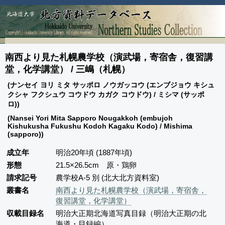
南西より見た札幌農学校（演武場，寄宿舎，復習講
堂，化学講堂） / 三嶋（札幌）
(ナンセイ ヨリ ミタ サッポロ ノウガッコウ (エンブジョウ キシュ
クシャ フクシュウ コウドウ カガク コウドウ) / ミシマ (サッポ
ロ))
(Nansei Yori Mita Sapporo Nougakkoh (embujoh
Kishukusha Fukushu Kodoh Kagaku Kodo) / Mishima
(sapporo))
成立年
明治20年頃 (1887年頃)
形態
21.5×26.5cm 原・鶏卵
請求記号
農学校A-5 別 (北大北方資料室)
叢書名
南西より見た札幌農学校（演武場，寄宿舎，
復習講堂，化学講堂）
収載目録名
明治大正期北海道写真目録（明治大正期の北
海道・目録編）