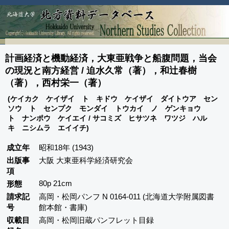
計画経済と機動経済，大東亜戦争と船腹問題，当会
の現況と南方経営 / 迫水久常（著），和辻春樹
（著），西村栄一（著）
(ケイカク ケイザイ ト キドウ ケイザイ ダイトウア セン
ソウ ト センプク モンダイ トウカイ ノ ゲンキョウ
ト ナンポウ ケイエイ / サコミズ ヒサツネ ワツジ ハル
キ ニシムラ エイイチ)
成立年
昭和18年 (1943)
出版事
大阪 大東亜科学経済研究会
項
80p 21cm
形態
請求記
高岡・松岡パンフ N 0164-011 (北海道大学附属図書
号
館本館・書庫)
収載目
高岡・松岡旧蔵パンフレット目録