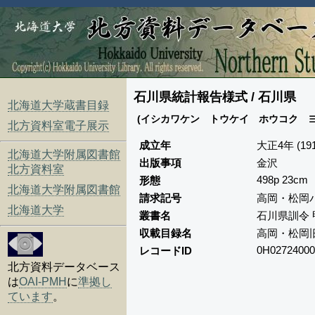
石川県統計報告様式 / 石川県
北海道大学蔵書目録
(イシカワケン トウケイ ホウコク ヨウ
北方資料室電子展示
成立年
大正4年 (191
北海道大学附属図書館
出版事項
金沢
北方資料室
498p 23cm
形態
北海道大学附属図書館
請求記号
高岡・松岡パ
北海道大学
叢書名
石川県訓令 
収載目録名
高岡・松岡
0H02724000
レコードID
北方資料データベース
は
OAI-PMH
に
準拠し
ています
。