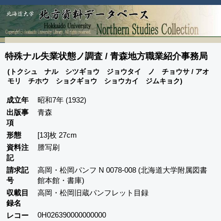
特殊ナル失業状態ノ調査 / 青森地方職業紹介事務局
(トクシュ ナル シツギョウ ジョウタイ ノ チョウサ / アオ
モリ チホウ ショクギョウ ショウカイ ジムキョク)
成立年
昭和7年 (1932)
出版事
青森
項
形態
[13]枚 27cm
資料注
謄写刷
記
請求記
高岡・松岡パンフ N 0078-008 (北海道大学附属図書
号
館本館・書庫)
収載目
高岡・松岡旧蔵パンフレット目録
録名
0H026390000000000
レコー