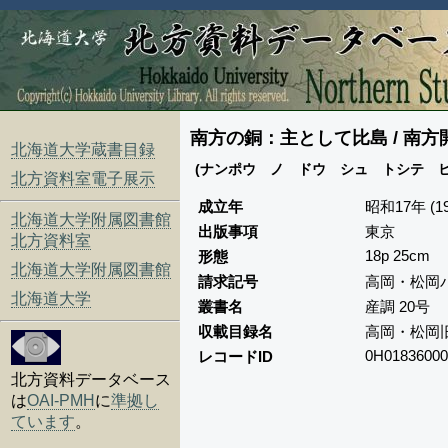
南方の銅：主として比島 / 南
北海道大学蔵書目録
(ナンポウ ノ ドウ シュ トシテ ヒ
北方資料室電子展示
成立年
昭和17年 (19
北海道大学附属図書館
出版事項
東京
北方資料室
18p 25cm
形態
北海道大学附属図書館
請求記号
高岡・松岡パ
北海道大学
叢書名
産調 20号
収載目録名
高岡・松岡
0H01836000
レコードID
北方資料データベース
は
OAI-PMH
に
準拠し
ています
。