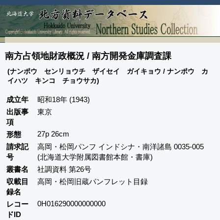
南方占領地財政概況 / 南方開発金庫調査課
(ナンポウ センリョウチ ザイセイ ガイキョウ / ナンポウ カ
イハツ キンコ チョウサカ)
成立年
昭和18年 (1943)
出版事
東京
項
27p 26cm
形態
請求記
高岡・松岡パンフ インドシナ・南洋諸島 0035-005
号
(北海道大学附属図書館本館・書庫)
叢書名
社調資料 第26号
収載目
高岡・松岡旧蔵パンフレット目録
録名
0H016290000000000
レコー
ドID