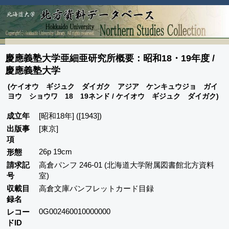
慶應義塾大学亜細亜研究所概要：昭和18・19年度 /
慶應義塾大学
(ケイオウ ギジュク ダイガク アジア ケンキュウジョ ガイ
ヨウ ショウワ 18 19ネンド / ケイオウ ギジュク ダイガク)
成立年
[昭和18年] ([1943])
出版事
[東京]
項
26p 19cm
形態
請求記
高倉パンフ 246-01 (北海道大学附属図書館北方資料
号
室)
収載目
高倉文庫パンフレットカード目録
録名
0G002460010000000
レコー
ドID