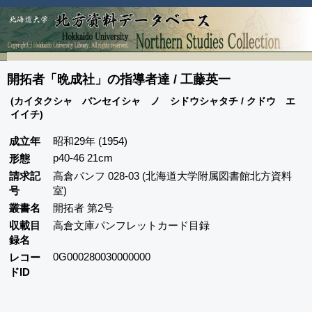
開拓者「晩成社」の指導者達 / 工藤英一
(カイタクシャ バンセイシャ ノ シドウシャタチ / クドウ エ
イイチ)
成立年
昭和29年 (1954)
p40-46 21cm
形態
請求記
高倉パンフ 028-03 (北海道大学附属図書館北方資料
号
室)
叢書名
開拓者 第2号
収載目
高倉文庫パンフレットカード目録
録名
0G000280030000000
レコー
ドID