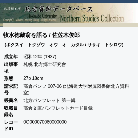
牧水徳藏翁を語る / 佐佐木俊郎
(ボクスイ トクゾウ オウ オ カタル / ササキ トシロウ)
成立年
昭和12年 (1937)
出版事
札幌 北方郷土研究會
項
27p 18cm
形態
請求記
高倉パンフ 007-06 (北海道大学附属図書館北方資料
号
室)
叢書名
北方パンフレット 第一輯
収載目
高倉文庫パンフレットカード目録
録名
0G000070060000000
レコー
ドID