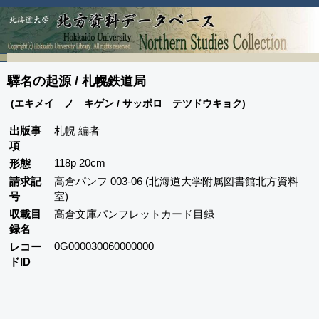
驛名の起源 / 札幌鉄道局
(エキメイ ノ キゲン / サッポロ テツドウキョク)
出版事
札幌 編者
項
118p 20cm
形態
請求記
高倉パンフ 003-06 (北海道大学附属図書館北方資料
号
室)
収載目
高倉文庫パンフレットカード目録
録名
0G000030060000000
レコー
ドID