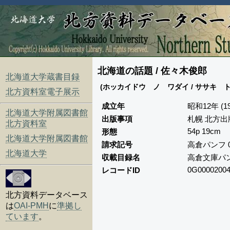
北海道の話題 / 佐々木俊郎
北海道大学蔵書目録
(ホッカイドウ ノ ワダイ / ササキ 
北方資料室電子展示
成立年
昭和12年 (19
北海道大学附属図書館
出版事項
札幌 北方出
北方資料室
54p 19cm
形態
北海道大学附属図書館
請求記号
高倉パンフ 
北海道大学
収載目録名
高倉文庫パ
0G00002004
レコードID
北方資料データベース
は
OAI-PMH
に
準拠し
ています
。