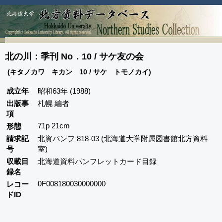
北の川：季刊 No．10 / サケ友の会
(キタノカワ キカン 10 / サケ トモノカイ)
成立年
昭和63年 (1988)
出版事
札幌 編者
項
71p 21cm
形態
請求記
北資パンフ 818-03 (北海道大学附属図書館北方資料
号
室)
収載目
北海道資料パンフレットカード目録
録名
0F008180030000000
レコー
ドID