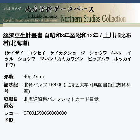
經濟更生計畫書 自昭和8年至昭和12年 / 上川郡比布
村(北海道)
(ケイザイ コウセイ ケイカクショ ジ ショウワ 8ネン イ
タル ショウワ 12ネン / カミカワグン ピップムラ ホッカイ
ドウ)
40p 27cm
形態
請求記
北資パンフ 169-06 (北海道大学附属図書館北方資料
号
室)
収載目
北海道資料パンフレットカード目録
録名
0F001690060000000
レコー
ドID