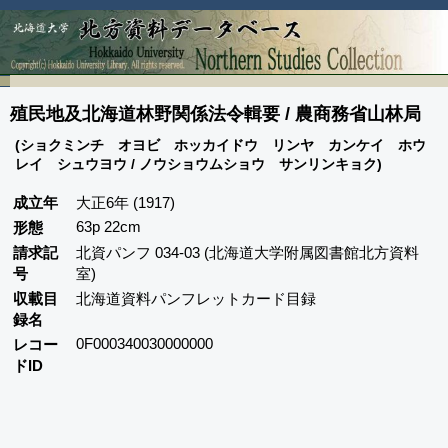
殖民地及北海道林野関係法令輯要 / 農商務省山林局
(ショクミンチ オヨビ ホッカイドウ リンヤ カンケイ ホウ
レイ シュウヨウ / ノウショウムショウ サンリンキョク)
成立年
大正6年 (1917)
63p 22cm
形態
請求記
北資パンフ 034-03 (北海道大学附属図書館北方資料
号
室)
収載目
北海道資料パンフレットカード目録
録名
0F000340030000000
レコー
ドID