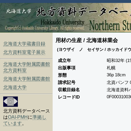
用材の生産 / 北海道林業会
北海道大学蔵書目録
(ヨウザイ ノ セイサン / ホッカイド
北方資料室電子展示
成立年
昭和32年 (19
北海道大学附属図書館
出版事項
札幌
北方資料室
36p 18cm
形態
北海道大学附属図書館
請求記号
北資パンフ 
北海道大学
収載目録名
北海道資料
0F00031003
レコードID
北方資料データベース
は
OAI-PMH
に
準拠し
ています
。