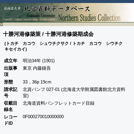
十勝河港修築策 / 十勝河港修築期成会
(トカチ カコウ シュウチクサク / トカチ カコウ シウチク
キセイカイ)
成立年
明治34年 (1901)
出版事
東京 内藤鐘吾
項
形態
33，36p 19cm
請求記
北資パンフ 027-01 (北海道大学附属図書館北方資料
号
室)
収載目
北海道資料パンフレットカード目録
録名
0F000270010000000
レコー
ドID