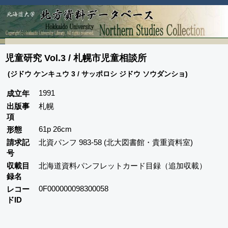
児童研究 Vol.3 / 札幌市児童相談所
(ジドウ ケンキュウ 3 / サッポロシ ジドウ ソウダンショ)
1991
成立年
出版事
札幌
項
61p 26cm
形態
請求記
北資パンフ 983-58 (北大図書館・貴重資料室)
号
収載目
北海道資料パンフレットカード目録（追加収載）
録名
0F000000098300058
レコー
ドID