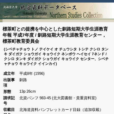
標茶町との提携を中心とした釧路短期大学生涯教育
年報 平成7年度 / 釧路短期大学生涯教育センター，
標茶町教育委員会
(シベチャチョウ トノ テイケイ オ チュウシタ トシテ クシロ タン
キ ダイガク ショウガイ キョウイク ネンポウ ヘイセイ 7ネンド /
クシロ タンキ ダイガク ショウガイ キョウイク センター、シベチ
ャチョウ キョウイク イインカイ)
成立年
平成8年 (1996)
出版事
釧路
項
13p 26cm
形態
請求記
北資パンフ 983-45 (北大図書館・貴重資料室)
号
収載目
北海道資料パンフレットカード目録（追加収載）