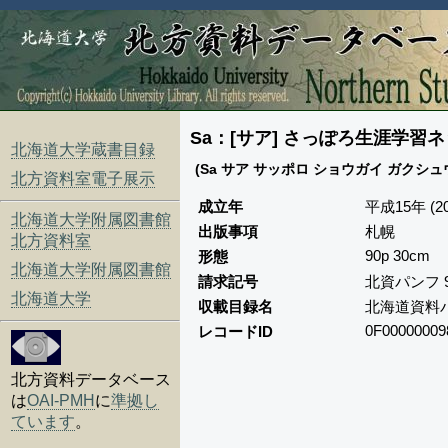
Sa：[サア] さっぽろ生涯学習ネ
北海道大学蔵書目録
(Sa サア サッポロ ショウガイ ガクシュ
北方資料室電子展示
成立年
平成15年 (20
北海道大学附属図書館
出版事項
札幌
北方資料室
90p 30cm
形態
北海道大学附属図書館
請求記号
北資パンフ 9
北海道大学
収載目録名
北海道資料
0F00000009
レコードID
北方資料データベース
は
OAI-PMH
に
準拠し
ています
。