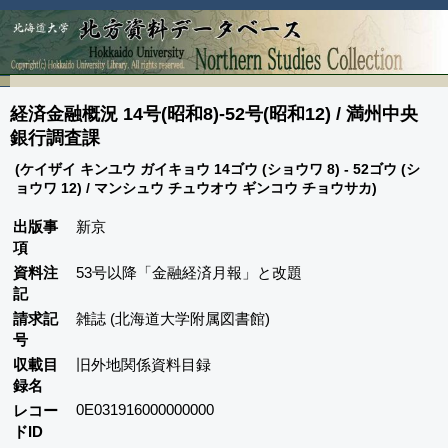
経済金融概況 14号(昭和8)-52号(昭和12) / 満州中央
銀行調査課
(ケイザイ キンユウ ガイキョウ 14ゴウ (ショウワ 8) - 52ゴウ (シ
ョウワ 12) / マンシュウ チュウオウ ギンコウ チョウサカ)
出版事
新京
項
資料注
53号以降「金融経済月報」と改題
記
請求記
雑誌 (北海道大学附属図書館)
号
収載目
旧外地関係資料目録
録名
0E031916000000000
レコー
ドID