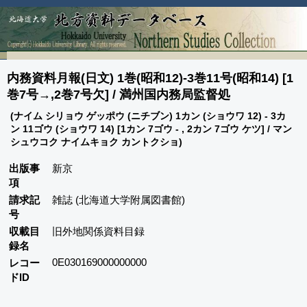
内務資料月報(日文) 1巻(昭和12)-3巻11号(昭和14) [1
巻7号→,2巻7号欠] / 満州国内務局監督処
(ナイム シリョウ ゲッポウ (ニチブン) 1カン (ショウワ 12) - 3カ
ン 11ゴウ (ショウワ 14) [1カン 7ゴウ - , 2カン 7ゴウ ケツ] / マン
シュウコク ナイムキョク カントクショ)
出版事
新京
項
請求記
雑誌 (北海道大学附属図書館)
号
収載目
旧外地関係資料目録
録名
0E030169000000000
レコー
ドID