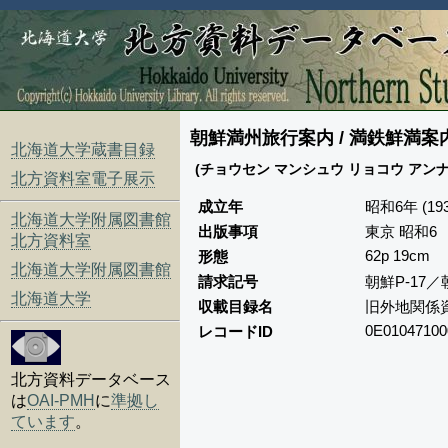
朝鮮満州旅行案内 / 満鉄鮮満案
北海道大学蔵書目録
(チョウセン マンシュウ リョコウ アンナ
北方資料室電子展示
成立年
昭和6年 (193
北海道大学附属図書館
出版事項
東京 昭和6
北方資料室
62p 19cm
形態
北海道大学附属図書館
請求記号
朝鮮P-17／
北海道大学
収載目録名
旧外地関係
0E01047100
レコードID
北方資料データベース
は
OAI-PMH
に
準拠し
ています
。