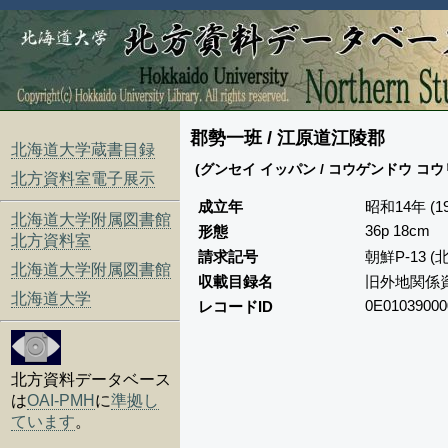
郡勢一班 / 江原道江陵郡
北海道大学蔵書目録
(グンセイ イッパン / コウゲンドウ コ
北方資料室電子展示
成立年
昭和14年 (19
北海道大学附属図書館
36p 18cm
形態
北方資料室
請求記号
朝鮮P-13 
北海道大学附属図書館
収載目録名
旧外地関係
北海道大学
0E01039000
レコードID
北方資料データベース
は
OAI-PMH
に
準拠し
ています
。