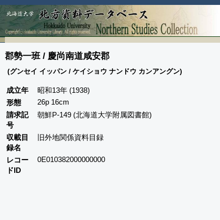
郡勢一班 / 慶尚南道咸安郡
(グンセイ イッパン / ケイショウ ナンドウ カンアングン)
成立年
昭和13年 (1938)
26p 16cm
形態
請求記
朝鮮P-149 (北海道大学附属図書館)
号
収載目
旧外地関係資料目録
録名
0E010382000000000
レコー
ドID