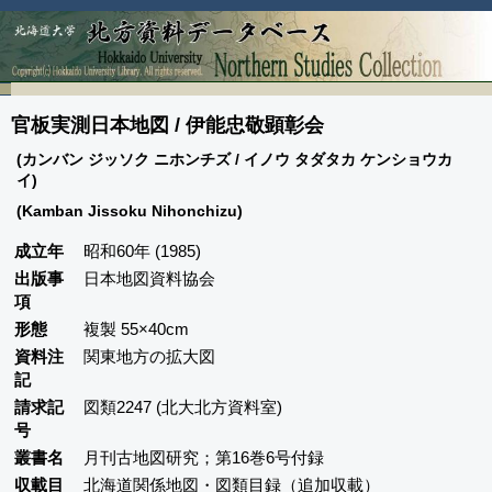
官板実測日本地図 / 伊能忠敬顕彰会
(カンバン ジッソク ニホンチズ / イノウ タダタカ ケンショウカ
イ)
(Kamban Jissoku Nihonchizu)
成立年
昭和60年 (1985)
出版事
日本地図資料協会
項
形態
複製 55×40cm
資料注
関東地方の拡大図
記
請求記
図類2247 (北大北方資料室)
号
叢書名
月刊古地図研究；第16巻6号付録
収載目
北海道関係地図・図類目録（追加収載）