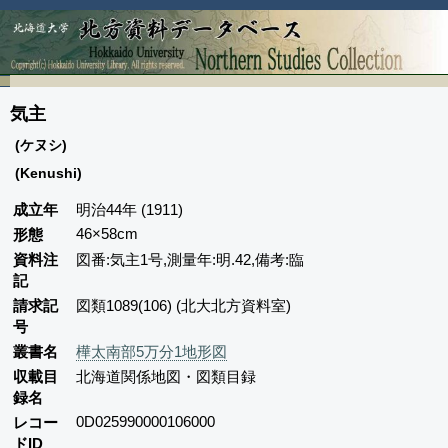
気主
(ケヌシ)
(Kenushi)
成立年
明治44年 (1911)
46×58cm
形態
資料注
図番:気主1号,測量年:明.42,備考:臨
記
請求記
図類1089(106) (北大北方資料室)
号
叢書名
樺太南部5万分1地形図
収載目
北海道関係地図・図類目録
録名
0D025990000106000
レコー
ドID