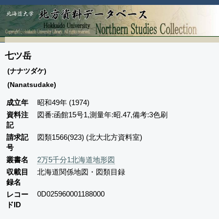
七ツ岳
(ナナツダケ)
(Nanatsudake)
成立年
昭和49年 (1974)
資料注
図番:函館15号1,測量年:昭.47,備考:3色刷
記
請求記
図類1566(923) (北大北方資料室)
号
叢書名
2万5千分1北海道地形図
収載目
北海道関係地図・図類目録
録名
0D025960001188000
レコー
ドID