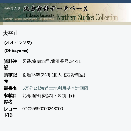
大平山
(オオヒラヤマ)
(Ohirayama)
資料注
図番:室蘭13号,索引番号:24-11
記
請求記
図類1569(243) (北大北方資料室)
号
叢書名
5万分1北海道土地利用基本計画図
収載目
北海道関係地図・図類目録
録名
0D025950000243000
レコー
ドID