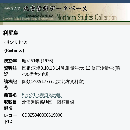
利尻島
(リシリトウ)
(Rishirito)
成立年
昭和51年 (1976)
資料注
図番:天塩9,10,13,14号,測量年:大.12,修正測量年:(昭
記
49),備考:4色刷
請求記
図類1402(177) (北大北方資料室)
号
叢書名
5万分1北海道地形図
収載目
北海道関係地図・図類目録
録名
0D025940000619000
レコー
ドID