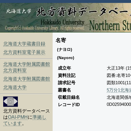
名寄
北海道大学蔵書目録
(ナヨロ)
北方資料室電子展示
(Nayoro)
北海道大学附属図書館
成立年
大正13年 (19
北方資料室
資料注記
図番:名寄10
北海道大学附属図書館
請求記号
図類1001(11
北海道大学
叢書名
5万分1北海
収載目録名
北海道関係
0D02594000
レコードID
北方資料データベース
は
OAI-PMH
に
準拠し
ています
。