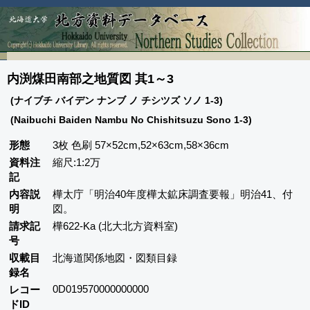
内渕煤田南部之地質図 其1～3
(ナイブチ バイデン ナンブ ノ チシツズ ソノ 1-3)
(Naibuchi Baiden Nambu No Chishitsuzu Sono 1-3)
形態
3枚 色刷 57×52cm,52×63cm,58×36cm
資料注
縮尺:1:2万
記
内容説
樺太庁「明治40年度樺太鉱床調査要報」明治41、付
明
図。
請求記
樺622-Ka (北大北方資料室)
号
収載目
北海道関係地図・図類目録
録名
0D019570000000000
レコー
ドID