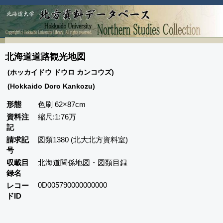
北海道道路観光地図
(ホッカイドウ ドウロ カンコウズ)
(Hokkaido Doro Kankozu)
形態
色刷 62×87cm
資料注
縮尺:1:76万
記
請求記
図類1380 (北大北方資料室)
号
収載目
北海道関係地図・図類目録
録名
0D005790000000000
レコー
ドID