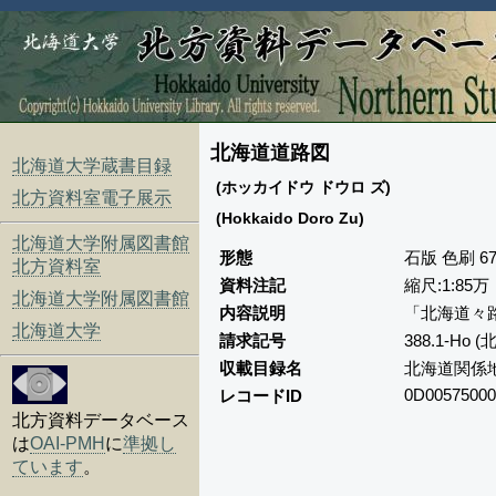
北海道道路図
北海道大学蔵書目録
(ホッカイドウ ドウロ ズ)
北方資料室電子展示
(Hokkaido Doro Zu)
北海道大学附属図書館
形態
石版 色刷 67
北方資料室
資料注記
縮尺:1:85万
北海道大学附属図書館
内容説明
「北海道々路
北海道大学
請求記号
388.1-Ho
収載目録名
北海道関係
0D00575000
レコードID
北方資料データベース
は
OAI-PMH
に
準拠し
ています
。