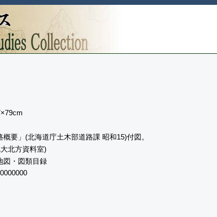
×79cm
概要」(北海道庁土木部道路課 昭和15)付図。
 (北大北方資料室)
地図・図類目録
0000000