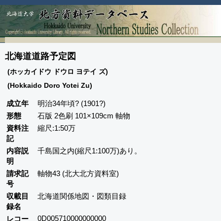
北海道道路予定図
(ホッカイドウ ドウロ ヨテイ ズ)
(Hokkaido Doro Yotei Zu)
成立年
明治34年頃? (1901?)
形態
石版 2色刷 101×109cm 軸物
資料注
縮尺:1:50万
記
内容説
千島国之内(縮尺1:100万)あり。
明
請求記
軸物43 (北大北方資料室)
号
収載目
北海道関係地図・図類目録
録名
0D005710000000000
レコー