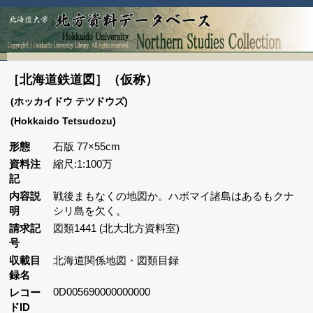
［北海道鉄道図］（仮称）
(ホッカイドウ テツドウズ)
(Hokkaido Tetsudozu)
形態
石版 77×55cm
資料注
縮尺:1:100万
記
内容説
戦後まもなくの地図か。ハボマイ諸島はあるもクナ
明
シリ島を欠く。
請求記
図類1441 (北大北方資料室)
号
収載目
北海道関係地図・図類目録
録名
0D005690000000000
レコー
ドID